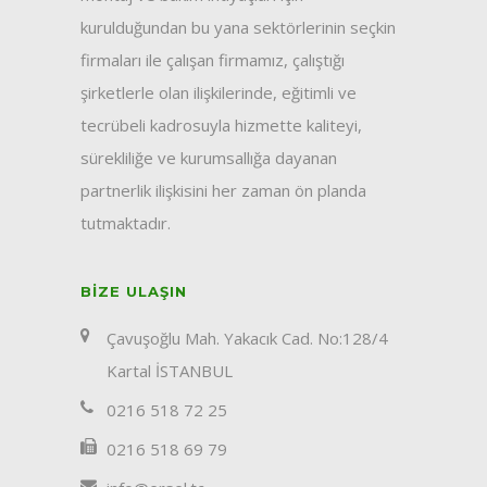
kurulduğundan bu yana sektörlerinin seçkin
firmaları ile çalışan firmamız, çalıştığı
şirketlerle olan ilişkilerinde, eğitimli ve
tecrübeli kadrosuyla hizmette kaliteyi,
sürekliliğe ve kurumsallığa dayanan
partnerlik ilişkisini her zaman ön planda
tutmaktadır.
BIZE ULAŞIN
Çavuşoğlu Mah. Yakacık Cad. No:128/4
Kartal İSTANBUL
0216 518 72 25
0216 518 69 79