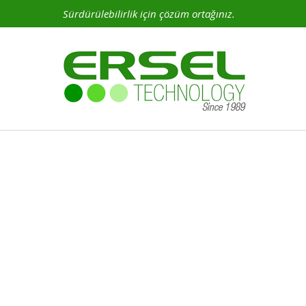
Sürdürülebilirlik için çözüm ortağınız.
Yolcu Merdiveni