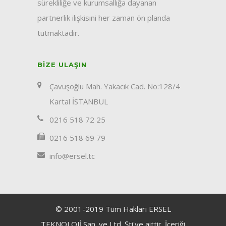
sürekliliğe ve kurumsallığa dayanan
partnerlik ilişkisini her zaman ön planda
tutmaktadır.
BIZE ULAŞIN
Çavuşoğlu Mah. Yakacık Cad. No:128/4
Kartal İSTANBUL
0216 518 72 25
0216 518 69 79
info@ersel.tc
© 2001-2019 Tüm Hakları ERSEL
TEKNOLOJİ San. ve Ltd. Şti'ye aittir. İçeriği