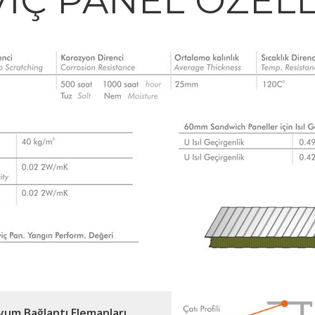
IÇ PANEL ÖZELL
yum Bağlantı Elemanları