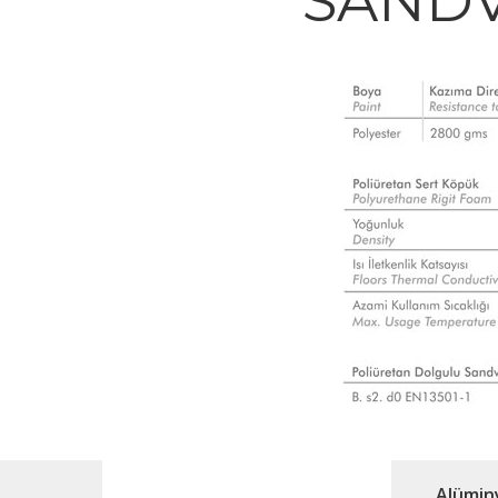
SANDV
Alümin