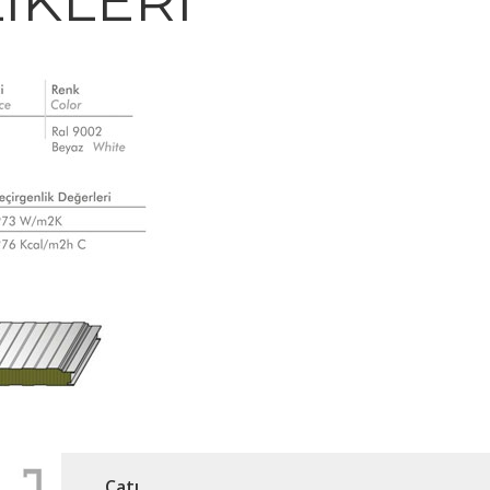
IKLERI
Çatı