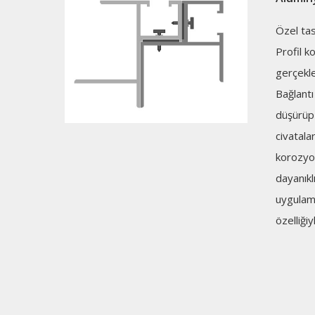
Özel tas
Profil k
gerçekle
Bağlantı
düşürüp 
civatala
korozyo
dayanıkl
uygulama
özelliğiy