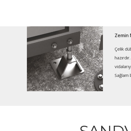
Zemin 
Çelik dü
hazırdır
vidalarıy
Sağlam b