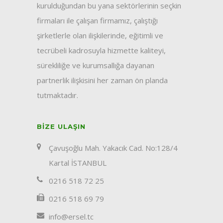
kurulduğundan bu yana sektörlerinin seçkin
firmaları ile çalışan firmamız, çalıştığı
şirketlerle olan ilişkilerinde, eğitimli ve
tecrübeli kadrosuyla hizmette kaliteyi,
sürekliliğe ve kurumsallığa dayanan
partnerlik ilişkisini her zaman ön planda
tutmaktadır.
BIZE ULAŞIN
Çavuşoğlu Mah. Yakacık Cad. No:128/4
Kartal İSTANBUL
0216 518 72 25
0216 518 69 79
info@ersel.tc