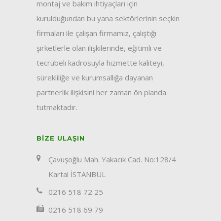
montaj ve bakım ihtiyaçları için
kurulduğundan bu yana sektörlerinin seçkin
firmaları ile çalışan firmamız, çalıştığı
şirketlerle olan ilişkilerinde, eğitimli ve
tecrübeli kadrosuyla hizmette kaliteyi,
sürekliliğe ve kurumsallığa dayanan
partnerlik ilişkisini her zaman ön planda
tutmaktadır.
BIZE ULAŞIN
Çavuşoğlu Mah. Yakacık Cad. No:128/4
Kartal İSTANBUL
0216 518 72 25
0216 518 69 79