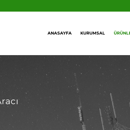
ANASAYFA
KURUMSAL
ÜRÜNL
racı