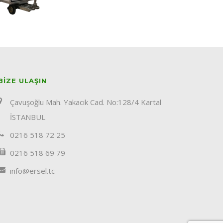
BIZE ULAŞIN
Çavuşoğlu Mah. Yakacık Cad. No:128/4 Kartal
İSTANBUL
0216 518 72 25
0216 518 69 79
info@ersel.tc