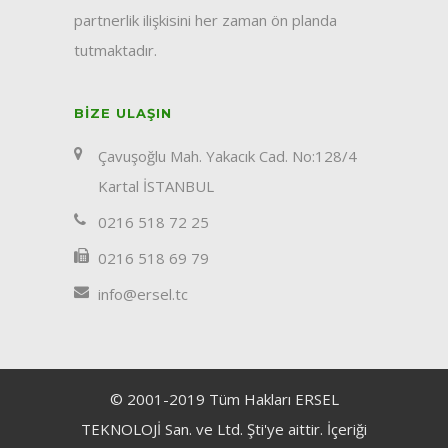
partnerlik ilişkisini her zaman ön planda
tutmaktadır.
BIZE ULAŞIN
Çavuşoğlu Mah. Yakacık Cad. No:128/4
Kartal İSTANBUL
0216 518 72 25
0216 518 69 79
info@ersel.tc
© 2001-2019 Tüm Hakları ERSEL
TEKNOLOJİ San. ve Ltd. Şti'ye aittir. İçeriği