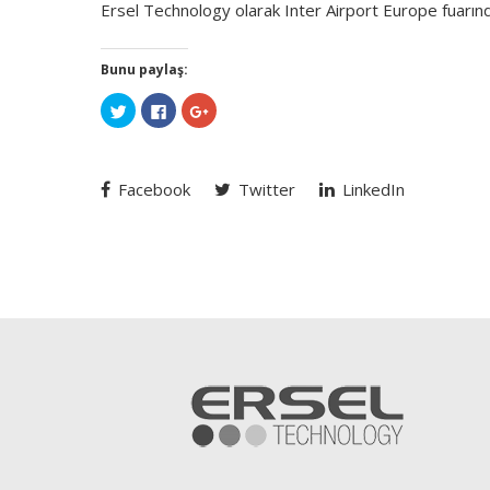
Ersel Technology olarak Inter Airport Europe fuarın
Bunu paylaş:
Twitter
Facebook'ta
Google+
üzerinde
paylaşmak
üzerinde
paylaşmak
için
paylaşmak
için
tıklayın
için
tıklayın
(Yeni
tıklayın
(Yeni
pencerede
(Yeni
pencerede
açılır)
pencerede
Facebook
Twitter
LinkedIn
açılır)
açılır)