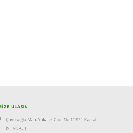
BIZE ULAŞIN
Çavuşoğlu Mah. Yakacık Cad. No:128/4 Kartal
İSTANBUL