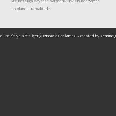
kurumsallığa dayanan partnerlik ilişkisini her zaman
ön planda tutmaktadır.
 Şti'ye aittir. İçeriği izinsiz kullanılamaz. - created by
zemindig