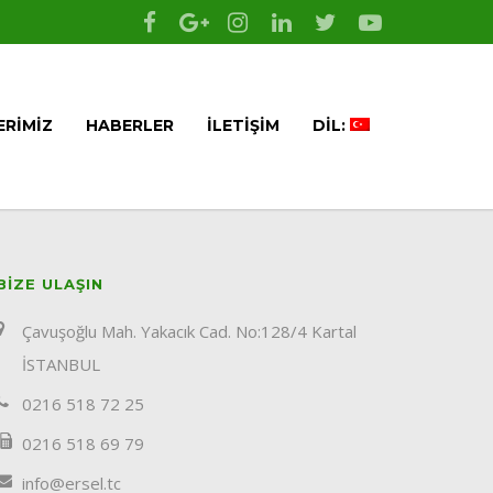
ERIMIZ
HABERLER
İLETIŞIM
DIL:
BIZE ULAŞIN
Çavuşoğlu Mah. Yakacık Cad. No:128/4 Kartal
İSTANBUL
0216 518 72 25
0216 518 69 79
info@ersel.tc