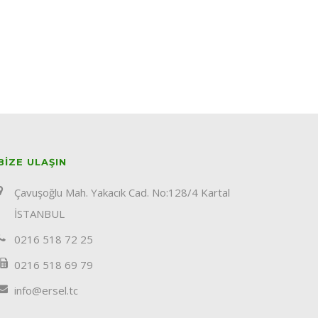
BIZE ULAŞIN
Çavuşoğlu Mah. Yakacık Cad. No:128/4 Kartal
İSTANBUL
0216 518 72 25
0216 518 69 79
info@ersel.tc