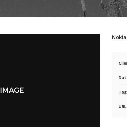
Nokia
Clie
Dat
Tag
URL