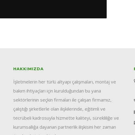
HAKKIMIZDA
İşletmelerin her türlü altyapı çalışmaları, montaj ve
bakım ihtiyaçları için kurulduğundan bu yana
sektörlerinin seçkin firmaları ile çalışan firmamız,
çalıştığı şirketlerle olan ilişkilerinde, eğitimli ve
tecrübeli kadrosuyla hizmette kaliteyi, sürekliliğe ve
kurumsallığa dayanan partnerlik ilişkisini her zaman