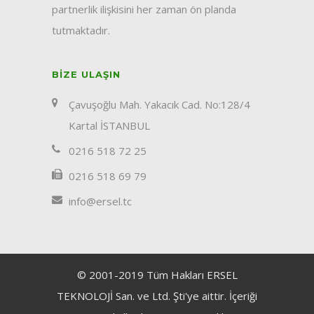
partnerlik ilişkisini her zaman ön planda
tutmaktadır.
BIZE ULAŞIN
Çavuşoğlu Mah. Yakacık Cad. No:128/4
Kartal İSTANBUL
0216 518 72 25
0216 518 69 79
info@ersel.tc
© 2001-2019 Tüm Hakları ERSEL
TEKNOLOJİ San. ve Ltd. Şti'ye aittir. İçeriği