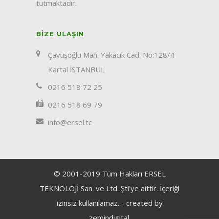
tutmaktadır.
BIZE ULAŞIN
Çavuşoğlu Mah. Yakacık Cad. No:128/4
Kartal İSTANBUL
0216 518 72 25
0216 518 69 79
info@ersel.tc
© 2001-2019 Tüm Hakları ERSEL
TEKNOLOJİ San. ve Ltd. Şti'ye aittir. İçeriği
izinsiz kullanılamaz. - created by
zemindigital
.