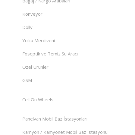
Bagaj / Kargo Arabaları
Konveyör
Dolly
Yolcu Merdiveni
Foseptik ve Temiz Su Aracı
Özel Ürunler
GSM
Cell On Wheels
Panelvan Mobil Baz İstasyonları
Kamyon / Kamyonet Mobil Baz İstasyonu