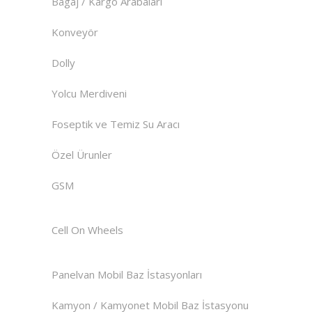
Bagaj / Kargo Arabaları
Konveyör
Dolly
Yolcu Merdiveni
Foseptik ve Temiz Su Aracı
Özel Ürunler
GSM
Cell On Wheels
Panelvan Mobil Baz İstasyonları
Kamyon / Kamyonet Mobil Baz İstasyonu