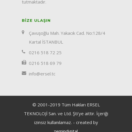
tutmaktadır.
BIZE ULAŞIN
Çavuşoğlu Mah. Yakacık Cad. No:128/4
Kartal İSTANBUL
0216 518 72 25
0216 518 69 79
info@ersel.tc
© 2001-2019 Tüm Hakları ERSEL
TEKNOLOJİ San. ve Ltd. Şti'ye aittir. İçeriği
izinsiz kullanılamaz. - created by
zemindigital
.