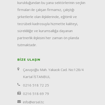
kurulduğundan bu yana sektörlerinin seçkin
firmaları ile çalışan firmamız, çalıştığı
şirketlerle olan ilişkilerinde, eğitimli ve
tecrübeli kadrosuyla hizmette kaliteyi,
sürekliliğe ve kurumsallığa dayanan
partnerlik ilişkisini her zaman ön planda
tutmaktadır.
BIZE ULAŞIN
Çavuşoğlu Mah. Yakacık Cad. No:128/4
Kartal İSTANBUL
0216 518 72 25
0216 518 69 79
info@ersel.tc